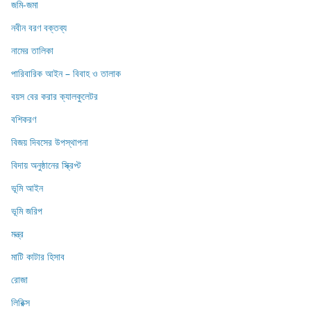
জমি-জমা
নবীন বরণ বক্তব্য
নামের তালিকা
পারিবারিক আইন – বিবাহ ও তালাক
বয়স বের করার ক্যালকুলেটর
বশিকরণ
বিজয় দিবসের উপস্থাপনা
বিদায় অনুষ্ঠানের স্ক্রিপ্ট
ভূমি আইন
ভূমি জরিপ
মন্ত্র
মাটি কাটার হিসাব
রোজা
লিরিক্স