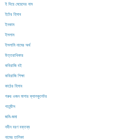
ই দিয়ে মেয়েদের নাম
ইটের হিসাব
ইনকাম
ইসলাম
ইসলামি নামের অর্থ
উত্তরাধিকার
কবিরাজি বই
কবিরাজি শিক্ষা
কাঠের হিসাব
গরুর ওজন মাপার ক্যালকুলেটর
গার্মেন্টস
জমি-জমা
নবীন বরণ বক্তব্য
নামের তালিকা