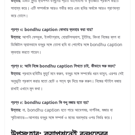
উত্তর:
একটি সুন্দর ক্যাপশন বন্ধুদের প্রতি ভালোবাসা ও কৃতজ্ঞতা প্রকাশ করতে
সাহায্য করে। এটি সম্পর্ককে আরও গভীর করে এবং ছবির অর্থকে আরও প্রাণবন্ত
করে তোলে।
প্রশ্ন ৩: bondhu caption কোথায় ব্যবহার করা যায়?
উত্তর:
আপনি ফেসবুক, ইনস্টাগ্রাম, হোয়াটসঅ্যাপ, টুইটার, কিংবা নিজের ব্লগ বা
ডিজিটাল অ্যালবামে বন্ধুর সঙ্গে তোলা ছবি বা পোস্টের সঙ্গে bondhu caption
ব্যবহার করতে পারেন।
প্রশ্ন ৪: আমি নিজে bondhu caption লিখতে চাই, কীভাবে শুরু করব?
উত্তর:
প্রথমে ছবিটির মুহূর্ত মনে করুন, বন্ধুর সঙ্গে সম্পর্কের ধরন ভাবুন, এরপর সেই
অনুভূতি প্রকাশ করার মতো ছোট ও সত্য শব্দ দিয়ে শুরু করুন। নিজের স্টাইল বজায়
রাখাই এখানে মূল কথা।
প্রশ্ন ৫: bondhu caption কি শুধু মজার হতে হয়?
উত্তর:
না, bondhu caption হতে পারে আবেগময়, দার্শনিক, মজার বা
স্মৃতিকাতর—আপনার বন্ধুর সঙ্গে সম্পর্ক ও মনের অবস্থার ওপর নির্ভর করে।
উপসংহার: ক্যাপশনেই বন্ধুত্বের