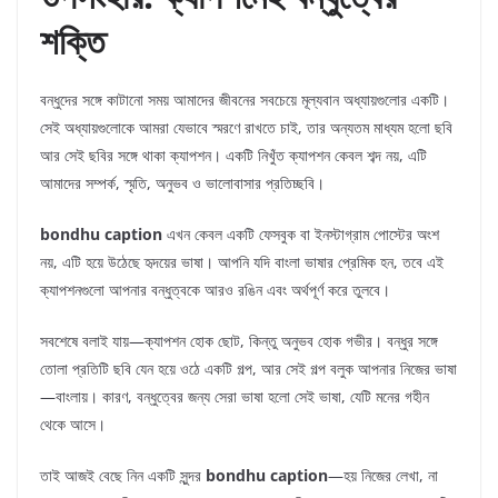
শক্তি
বন্ধুদের সঙ্গে কাটানো সময় আমাদের জীবনের সবচেয়ে মূল্যবান অধ্যায়গুলোর একটি।
সেই অধ্যায়গুলোকে আমরা যেভাবে স্মরণে রাখতে চাই, তার অন্যতম মাধ্যম হলো ছবি
আর সেই ছবির সঙ্গে থাকা ক্যাপশন। একটি নিখুঁত ক্যাপশন কেবল শব্দ নয়, এটি
আমাদের সম্পর্ক, স্মৃতি, অনুভব ও ভালোবাসার প্রতিচ্ছবি।
bondhu caption
এখন কেবল একটি ফেসবুক বা ইনস্টাগ্রাম পোস্টের অংশ
নয়, এটি হয়ে উঠেছে হৃদয়ের ভাষা। আপনি যদি বাংলা ভাষার প্রেমিক হন, তবে এই
ক্যাপশনগুলো আপনার বন্ধুত্বকে আরও রঙিন এবং অর্থপূর্ণ করে তুলবে।
সবশেষে বলাই যায়—ক্যাপশন হোক ছোট, কিন্তু অনুভব হোক গভীর। বন্ধুর সঙ্গে
তোলা প্রতিটি ছবি যেন হয়ে ওঠে একটি গল্প, আর সেই গল্প বলুক আপনার নিজের ভাষা
—বাংলায়। কারণ, বন্ধুত্বের জন্য সেরা ভাষা হলো সেই ভাষা, যেটি মনের গহীন
থেকে আসে।
তাই আজই বেছে নিন একটি সুন্দর
bondhu caption
—হয় নিজের লেখা, না