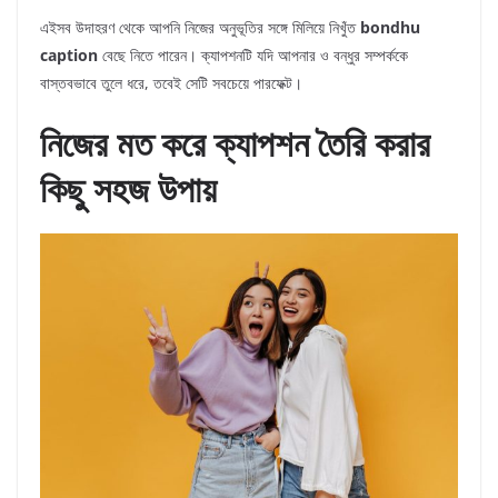
এইসব উদাহরণ থেকে আপনি নিজের অনুভূতির সঙ্গে মিলিয়ে নিখুঁত
bondhu
caption
বেছে নিতে পারেন। ক্যাপশনটি যদি আপনার ও বন্ধুর সম্পর্ককে
বাস্তবভাবে তুলে ধরে, তবেই সেটি সবচেয়ে পারফেক্ট।
নিজের মত করে ক্যাপশন তৈরি করার
কিছু সহজ উপায়