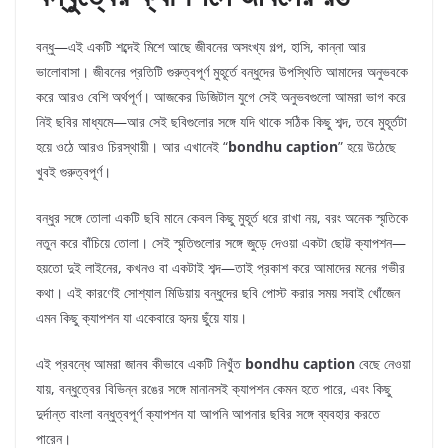
বন্ধু—এই একটি শব্দেই মিশে আছে জীবনের অসংখ্য গল্প, হাসি, কান্না আর
ভালোবাসা। জীবনের প্রতিটি গুরুত্বপূর্ণ মুহূর্তে বন্ধুদের উপস্থিতি আমাদের অনুভবকে
করে আরও বেশি অর্থপূর্ণ। আজকের ডিজিটাল যুগে সেই অনুভবগুলো আমরা ভাগ করে
নিই ছবির মাধ্যমে—আর সেই ছবিগুলোর সঙ্গে যদি থাকে সঠিক কিছু শব্দ, তবে মুহূর্তটা
হয়ে ওঠে আরও চিরস্থায়ী। আর এখানেই “
bondhu caption
” হয়ে উঠেছে
খুবই গুরুত্বপূর্ণ।
বন্ধুর সঙ্গে তোলা একটি ছবি মানে কেবল কিছু মুহূর্ত ধরে রাখা নয়, বরং অনেক স্মৃতিকে
নতুন করে বাঁচিয়ে তোলা। সেই স্মৃতিগুলোর সঙ্গে জুড়ে দেওয়া একটা ছোট্ট ক্যাপশন—
হয়তো দুই লাইনের, কখনও বা একটাই শব্দ—তাই প্রকাশ করে আমাদের মনের গভীর
কথা। এই কারণেই সোশ্যাল মিডিয়ায় বন্ধুদের ছবি পোস্ট করার সময় সবাই খোঁজেন
এমন কিছু ক্যাপশন যা একেবারে হৃদয় ছুঁয়ে যায়।
এই প্রবন্ধে আমরা জানব কীভাবে একটি নিখুঁত
bondhu caption
বেছে নেওয়া
যায়, বন্ধুত্বের বিভিন্ন রঙের সঙ্গে মানানসই ক্যাপশন কেমন হতে পারে, এবং কিছু
দুর্দান্ত বাংলা বন্ধুত্বপূর্ণ ক্যাপশন যা আপনি আপনার ছবির সঙ্গে ব্যবহার করতে
পারেন।