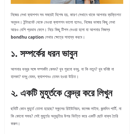
নিজের লেখা ক্যাপশন সব সময়েই বিশেষ হয়, কারণ সেখানে থাকে আপনার ব্যক্তিগত
অনুভব। ইন্টারনেট থেকে নেওয়া ক্যাপশন ভালো হলেও, নিজের ভাষায় কিছু লেখা
আরও বেশি প্রভাব ফেলে। নিচে কিছু টিপস দেওয়া হলো যা আপনার নিজস্ব
bondhu caption
লেখার ক্ষেত্রে সাহায্য করবে।
১. সম্পর্কের ধরন ভাবুন
আপনার বন্ধুর সঙ্গে সম্পর্কটা কেমন? খুব পুরনো বন্ধু, না কি নতুন? খুব ঘনিষ্ঠ না
হালকা? বন্ধু যেমন, ক্যাপশনও তেমন হওয়া উচিত।
২. একটি মুহূর্তকে কেন্দ্র করে লিখুন
ছবিটি কোন মুহূর্তে তোলা হয়েছে? স্কুলের রিইউনিয়ন, কলেজ লাইফ, জন্মদিন পার্টি, না
কি কোনো সফর? সেই মুহূর্তের অনুভূতির উপর ভিত্তি করে একটি ছোট বাক্য তৈরি
করুন।