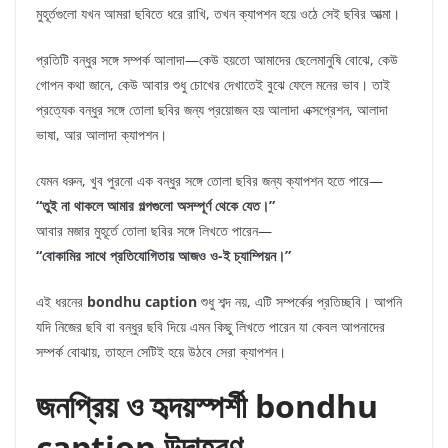
মুহূর্তগুলো যখন আমরা ছবিতে ধরে রাখি, তখন ক্যাপশন হয়ে ওঠে সেই ছবির আত্মা।
প্রতিটি বন্ধুর সঙ্গে সম্পর্ক আলাদা—কেউ হয়তো আমাদের ছেলেমানুষি বোঝে, কেউ
গোপন কথা জানে, কেউ আবার শুধু চোখের দেখাতেই বুঝে ফেলে মনের ভাব। তাই
প্রত্যেক বন্ধুর সঙ্গে তোলা ছবির জন্য প্রয়োজন হয় আলাদা এক্সপ্রেশন, আলাদা
ভাষা, আর আলাদা ক্যাপশন।
যেমন ধরুন, খুব পুরনো এক বন্ধুর সঙ্গে তোলা ছবির জন্য ক্যাপশন হতে পারে—
“তুই না থাকলে আমার গল্পগুলো অসম্পূর্ণ থেকে যেত।”
আবার মজার মুহূর্তে তোলা ছবির সঙ্গে লিখতে পারেন—
“বোকামির সাথে প্রতিযোগিতায় আজও ও-ই চ্যাম্পিয়ন।”
এই ধরনের
bondhu caption
শুধু শব্দ নয়, এটি সম্পর্কের প্রতিচ্ছবি। আপনি
যদি নিজের ছবি বা বন্ধুর ছবি দিয়ে এমন কিছু লিখতে পারেন যা কেবল আপনাদের
সম্পর্ক বোঝায়, তাহলে সেটিই হয়ে উঠবে সেরা ক্যাপশন।
জনপ্রিয় ও হৃদয়স্পর্শী bondhu
caption উদাহরণ