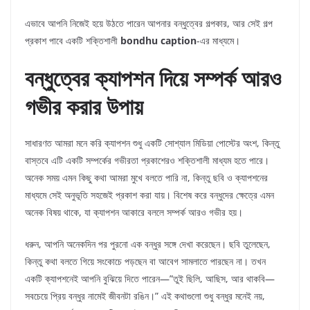
এভাবে আপনি নিজেই হয়ে উঠতে পারেন আপনার বন্ধুত্বের গল্পকার, আর সেই গল্প
প্রকাশ পাবে একটি শক্তিশালী
bondhu caption
-এর মাধ্যমে।
বন্ধুত্বের ক্যাপশন দিয়ে সম্পর্ক আরও
গভীর করার উপায়
সাধারণত আমরা মনে করি ক্যাপশন শুধু একটি সোশ্যাল মিডিয়া পোস্টের অংশ, কিন্তু
বাস্তবে এটি একটি সম্পর্কের গভীরতা প্রকাশেরও শক্তিশালী মাধ্যম হতে পারে।
অনেক সময় এমন কিছু কথা আমরা মুখে বলতে পারি না, কিন্তু ছবি ও ক্যাপশনের
মাধ্যমে সেই অনুভূতি সহজেই প্রকাশ করা যায়। বিশেষ করে বন্ধুদের ক্ষেত্রে এমন
অনেক বিষয় থাকে, যা ক্যাপশন আকারে বললে সম্পর্ক আরও গভীর হয়।
ধরুন, আপনি অনেকদিন পর পুরনো এক বন্ধুর সঙ্গে দেখা করেছেন। ছবি তুলেছেন,
কিন্তু কথা বলতে গিয়ে সংকোচে পড়ছেন বা আবেগ সামলাতে পারছেন না। তখন
একটি ক্যাপশনেই আপনি বুঝিয়ে দিতে পারেন—”তুই ছিলি, আছিস, আর থাকবি—
সবচেয়ে প্রিয় বন্ধুর নামেই জীবনটা রঙিন।” এই কথাগুলো শুধু বন্ধুর মনেই নয়,