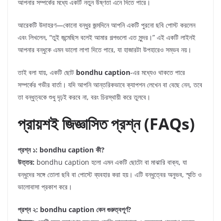
আপনার সম্পর্কের মধ্যে একটি নতুন উষ্ণতা এনে দিতে পারে।
আরেকটি উদাহরণ—কোনো বন্ধুর জন্মদিনে আপনি একটি পুরনো ছবি পোস্ট করলেন
এবং লিখলেন, “তুই জন্মেছিস বলেই আমার গল্পগুলো এত সুন্দর।” এই একটি লাইনই
আপনার বন্ধুকে এমন ভালো লাগা দিতে পারে, যা হাজারটা উপহারেও সম্ভব নয়।
তাই বলা যায়, একটি ছোট
bondhu caption
-এর মধ্যেও থাকতে পারে
সম্পর্কের গভীর বার্তা। যদি আপনি আন্তরিকভাবে ক্যাপশন লেখেন বা বেছে নেন, তবে
তা বন্ধুত্বকে শুধু দৃঢ়ই করবে না, বরং চিরস্থায়ী করে তুলবে।
প্রায়শই জিজ্ঞাসিত প্রশ্ন (FAQs)
প্রশ্ন ১: bondhu caption কী?
উত্তর:
bondhu caption হলো এমন একটি ছোটো বা মাঝারি বাক্য, যা
বন্ধুদের সঙ্গে তোলা ছবি বা পোস্টে ব্যবহার করা হয়। এটি বন্ধুত্বের অনুভব, স্মৃতি ও
ভালোবাসা প্রকাশ করে।
প্রশ্ন ২: bondhu caption কেন গুরুত্বপূর্ণ?