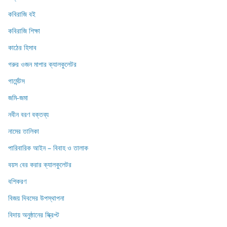
কবিরাজি বই
কবিরাজি শিক্ষা
কাঠের হিসাব
গরুর ওজন মাপার ক্যালকুলেটর
গার্মেন্টস
জমি-জমা
নবীন বরণ বক্তব্য
নামের তালিকা
পারিবারিক আইন – বিবাহ ও তালাক
বয়স বের করার ক্যালকুলেটর
বশিকরণ
বিজয় দিবসের উপস্থাপনা
বিদায় অনুষ্ঠানের স্ক্রিপ্ট