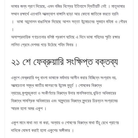
ভাষার জন্য প্রাণ দিয়েছে, এমন নজির বিশ্বের ইতিহাসে দ্বিতীয়টি নেই । মাতৃভাষার
সম্মান রক্ষার্থে এতখানি আত্মত্যাগ বাঙ্গালি ছাড়া আর কোনো জাতিকে করতে হয়নি
। ভাষা আন্দোলন বাঙালিকে দিয়েছে আপন সত্তা উন্মোচনের সুমহান মহিমা ও গৌরব
।
অসাম্প্রদায়িক গণচেতনার বলিষ্ঠ প্রকাশ ঘটেছে এ দিনে ভাষা শহিদের স্মৃতি রক্ষার
লালিত প্রেমে দেশময় গড়ে উঠেছে শহিদ মিনার ।
২১ শে ফেব্রুয়ারি সংক্ষিপ্ত বক্তব্য
একুশে ফেব্রুয়ারি শুধু বাংলা ভাষাকে মর্যাদায় আসীন করার বিচ্ছিন্ন সংগ্রাম নয়,
আত্মচেতনা সমৃদ্ধ জাতীয় জাগরণের উন্মেষ মুহূর্ত । শোষকের বিরুদ্ধে
ন্যায়ের,কূপমন্ডূকতা ও সংকীর্ণতার বিরুদ্ধে উদার মানসিকতার,খন্ডিত অধিকারের
বিরুদ্ধে সামগ্রিক অধিকারের এবং অসুন্দরের বিরুদ্ধে সুন্দরের চিরন্তন সংগ্রামের
স্মারক হলো অমর একুশ ।
একুশ মানে মাথা নত না করা, অন্যায় ও শোষণের বিরুদ্ধে মাথা উঁচু রেখে প্রাণের
দাবিকে ঘোষণা করাই হলো একুশের অঙ্গীকার ।