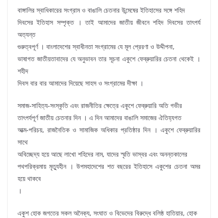
বাঙ্গালির স্বাধিকারের সংগ্রাম ও বাঙালি চেতনার উন্মেষের ইতিহাসের সঙ্গে শহিদ
দিবসের ইতিহাস সম্পৃক্ত । তাই আমাদের জাতীয় জীবনে শহিদ দিবসের তাৎপর্য
অত্যন্ত
গুরুত্বপূর্ণ । বাংলাদেশের স্বাধীনতা সংগ্রামের যে মূল প্রেরণা ও উদ্দীপনা,
ভাষাগত জাতীয়তাবাদের যে অনুভাবন তার সূচনা একুশে ফেব্রুয়ারির চেতনা থেকেই ।
শহীদ
দিবস বার বার আমাদের দিয়েছে সাহস ও সংগ্রামের দীক্ষা ।
সমাজ-সাহিত্য-সংস্কৃতি এবং রাজনীতির ক্ষেত্রে একুশে ফেব্রুয়ারি অতি গভীর
তাৎপর্যপূর্ণ জাতীয় চেতনার দিন । এ দিন আমাদের বাঙালি সমাজের ঐতিহ্যগত
আত্ম-পরিচয়, রাজনৈতিক ও সামাজিক অধিকার প্রতিষ্ঠার দিন । একুশে ফেব্রুয়ারির
সাথে
অবিচ্ছেদ্য হয়ে আছে লাখো শহিদের নাম, যাদের স্মৃতি ভাস্বর এবং অনন্তকালের
পথপরিক্রমায় মৃত্যুহীন । উপমহাদেশের শত বছরের ইতিহাসে একুশের চেতনা অমর
হয়ে থাকবে
।
একুশ হোক জগতের সকল অনৈক্য, সংঘাত ও বিভেদের বিরুদ্ধে বলিষ্ঠ হাতিয়ার, হোক