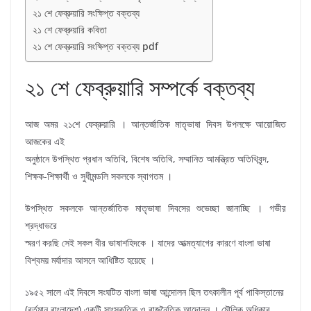
২১ শে ফেব্রুয়ারি সংক্ষিপ্ত বক্তব্য
২১ শে ফেব্রুয়ারি কবিতা
২১ শে ফেব্রুয়ারি সংক্ষিপ্ত বক্তব্য pdf
২১ শে ফেব্রুয়ারি সম্পর্কে বক্তব্য
আজ অমর ২১শে ফেব্রুয়ারি । আন্তর্জাতিক মাতৃভাষা দিবস উপলক্ষে আয়োজিত
আজকের এই
অনুষ্ঠানে উপস্থিত প্রধান অতিথি, বিশেষ অতিথি, সম্মানিত আমন্ত্রিত অতিথিবৃন্দ,
শিক্ষক-শিক্ষার্থী ও সুধীমন্ডলি সকলকে স্বাগতম ।
উপস্থিত সকলকে আন্তর্জাতিক মাতৃভাষা দিবসের শুভেচ্ছা জানাচ্ছি । গভীর
শ্রদ্ধাভরে
স্মরণ করছি সেই সকল বীর ভাষাশহিদকে । যাদের আত্মত্যাগের কারণে বাংলা ভাষা
বিশ্ব‌ময় মর্যাদার আসনে আধিষ্টিত হয়েছে ।
১৯৫২ সালে এই দিবসে সংঘটিত বাংলা ভাষা আন্দোলন ছিল তৎকালীন পূর্ব পাকিস্তানের
(বর্তমান বাংলাদেশ) একটি সাংস্কৃতিক ও রাজনৈতিক আন্দোলন । মৌলিক অধিকার