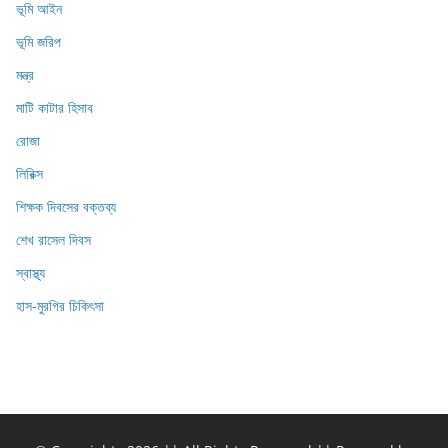
ভূমি আইন
ভূমি জরিপ
মন্ত্র
মাটি কাটার হিসাব
রোজা
লিরিক্স
শিক্ষক দিবসের বক্তব্য
শেখ রাসেল দিবস
স্বাস্থ্য
হাস-মুরগির চিকিৎসা