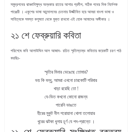
সমুদ্রপথের ঝাঞ্চাবিক্ষুদ্ধ অন্ধকার রাতের আশার প্রদীপ, সঠিক পথের দিক নির্দেশক
পাঞ্জেরী । একুশের ভাষা আন্দোলনের চেতনায় উজ্জীবিত হয়ে আমরা বাংলা ভাষা ও
সাহিত্যকে সমস্ত কলুষতা থেকে মুক্ত রাখবো এই হোক আমাদের অঙ্গীকার ।
২১ শে ফেব্রুয়ারি কবিতা
পরিশেষে কবি আলাউদ্দিন আল আজাদ- রচিত স্মৃতিস্তম্ভ কবিতায় কয়েকটি চরণ পাঠ
করছিঃ-
স্মৃতির মিনার ভেঙেছে তোমার?
ভয় কি বন্ধু, আমরা এখনো চারকোটি পরিবার
খাড়া রয়েছি তো !
যে-ভিত কখনো কোনো রাজন্য
পারেনি ভাঙতে
হীরের মুকুট নীল পরোয়ানা খোলা তলোয়ার
খুরের ঝটকা ধুলায় চূর্ণ যে পদ-প্রান্তে ।
২১ শে ফেব্রুয়ারি সংক্ষিপ্ত বক্তব্য