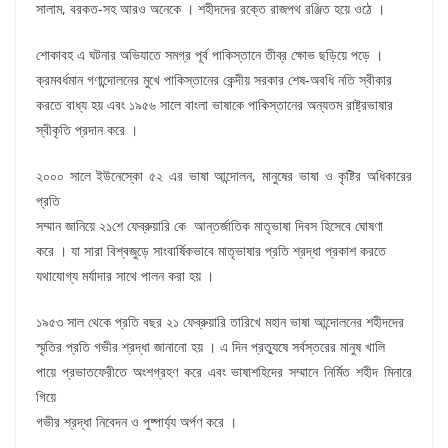
সালাম, বরকত-সহ আরও অনেকে । শহীদদের রক্তে রাজপথ রঞ্জিত হয়ে ওঠে ।
শোকাবহ এ ঘটনার অভিযাতে সমগ্র পূর্ব পাকিস্তানে তীব্র ক্ষোভ ছড়িয়ে পড়ে ।
ক্রমবর্ধমান গণান্দোলনের মুখে পাকিস্তানের কেন্দীয় সরকার শেষ-অবধি নতি স্বীকার
করতে বাধ্য হয় এবং ১৯৫৬ সালে বাংলা ভাষাকে পাকিস্তানের অন্যতম রাষ্ট্রভাষার
স্বীকৃতি প্রদান করে ।
২০০০ সালে ইউনেস্কো ৫২ এর ভাষা আন্দোলন, মানুষের ভাষা ও কৃষ্টির অধিকারের
প্রতি
সম্মান জানিয়ে ২১শে ফেব্রুয়ারি কে আন্তর্জাতিক মাতৃভাষা দিবস হিসেবে ঘোষণা
করে । যা সারা বিশ্বজুড়ে সাংবার্ষিকভাবে মাতৃভাষার প্রতি শ্রদ্ধা প্রকাশ করতে
যথাযোগ্য মর্যাদার সাথে পালন করা হয় ।
১৯৫৩ সাল থেকে প্রতি বছর ২১ ফেব্রুয়ারি তারিখে মহান ভাষা আন্দোলনের শহীদদের
স্মৃতির প্রতি গভীর শ্রদ্ধা জানানো হয় । এ দিন প্রত্যুষে সর্বস্তরের মানুষ খালি
পায়ে প্রভাতফেরীতে অংশগ্রহণ করে এবং ভাষাশহিদের সম্মানে নির্মিত শহীদ মিনারে
গিয়ে
গভীর শ্রদ্ধা নিবেদন ও পুষ্পার্য্য অর্পণ করে ।