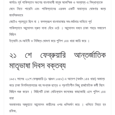
কার্যতঃ পূর্ব পাকিস্তান অংশের বাংলাভাষী মানুষ আকস্মিক ও অন্যায্য এ সিদ্ধান্তকে
মেনে নিতে পারেনি এবং পাকিস্তানের এরকম একটি অবান্তর ঘোষণার জন্য
মানসিকভাবে
মোটেও প্রস্তুত ছিল না । ফলস্ব‌রূপ বাংলাভাষার সম-মর্যাদার দাবিতে পূর্ব
পাকিস্তানে আন্দোলন দ্রুত দানা বেঁধে ওঠে । আন্দোলন দমনে ঢাকা শহরে সমাবেশ
মিছিল
ইত্যাদি বে-আইনী ও নিষিদ্ধ ঘোষণা করে পুলিশ ১৪৪ ধারা জারি করে ।
২১ শে ফেব্রুয়ারি আন্তর্জাতিক
মাতৃভাষা দিবস বক্তব্য
১৯৫২ সালের ২১শে ফেব্রুয়ারি (৮ ফাল্গুন ১৩৫৮) এ আদেশ (অর্থাৎ ১৪৪ ধারা) অমান্য
করে ঢাকা বিশবিদ্যালয়ের বহু সংখ্যক ছাত্র ও প্রগতিশীল কিছু রাজনৈতিক কর্মী মিলে
মিছিল শুরু করেন । মিছিলটি ঢাকা মেডিক্যাল কলেজের কাছাকাছি এলে পুলিশ ১৪৪
ধারা
অবমাননার অজুহাতে আন্দোলন কারীদের ওপর গুলিবর্ষণ করে । গুলিতে নিহত হন
রফিক,