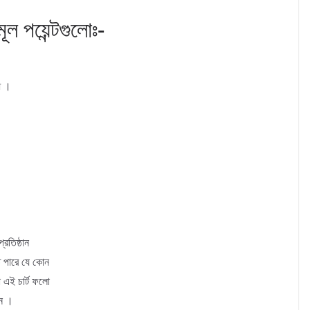
ূল পয়েন্টগুলোঃ-
ধ ।
্রতিষ্ঠান
তে পারে যে কোন
রা এই চার্ট ফলো
েন ।