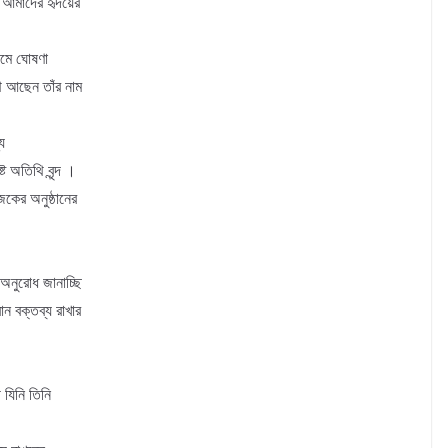
ি আমাদের হৃদয়ের
রথমে ঘোষণা
ি আছেন তাঁর নাম
্য
ট অতিথি বৃন্দ ।
কের অনুষ্ঠানের
অনুরোধ জানাচ্ছি
ন বক্তব্য রাখার
ী যিনি তিনি