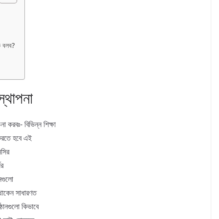
কি বলব?
পস্থাপনা
করবঃ- বিভিন্ন শিক্ষা
া করতে হবে এই
সসির
ের
ানগুলো
ে থাকেন সাধারণত
্ঠানগুলো কিভাবে