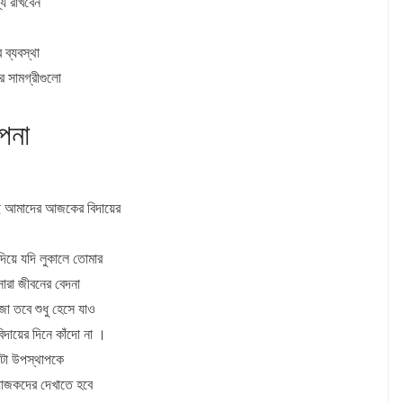
্য রাখবেন
 ব্যবস্থা
র সামগ্রীগুলো
াপনা
ছি আমাদের আজকের বিদায়ের
দিয়ে যদি লুকালে তোমার
সারা জীবনের বেদনা
 তবে শুধু হেসে যাও
দায়ের দিনে কাঁদো না ।
সেটা উপস্থাপকে
আয়োজকদের দেখাতে হবে