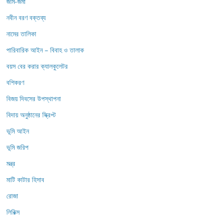
জমি-জমা
নবীন বরণ বক্তব্য
নামের তালিকা
পারিবারিক আইন – বিবাহ ও তালাক
বয়স বের করার ক্যালকুলেটর
বশিকরণ
বিজয় দিবসের উপস্থাপনা
বিদায় অনুষ্ঠানের স্ক্রিপ্ট
ভূমি আইন
ভূমি জরিপ
মন্ত্র
মাটি কাটার হিসাব
রোজা
লিরিক্স