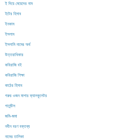
ই দিয়ে মেয়েদের নাম
ইটের হিসাব
ইনকাম
ইসলাম
ইসলামি নামের অর্থ
উত্তরাধিকার
কবিরাজি বই
কবিরাজি শিক্ষা
কাঠের হিসাব
গরুর ওজন মাপার ক্যালকুলেটর
গার্মেন্টস
জমি-জমা
নবীন বরণ বক্তব্য
নামের তালিকা