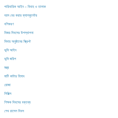
পারিবারিক আইন – বিবাহ ও তালাক
বয়স বের করার ক্যালকুলেটর
বশিকরণ
বিজয় দিবসের উপস্থাপনা
বিদায় অনুষ্ঠানের স্ক্রিপ্ট
ভূমি আইন
ভূমি জরিপ
মন্ত্র
মাটি কাটার হিসাব
রোজা
লিরিক্স
শিক্ষক দিবসের বক্তব্য
শেখ রাসেল দিবস