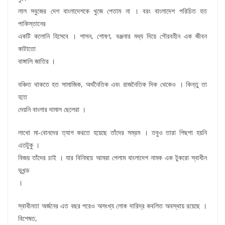
লাল সবুজের দেশ বাংলাদেশকে খুজে পেতাম না । বরং বাংলাদেশ পরিচিত হত
পাকিস্তানের
একটি কলোনি হিসেবে । শাসন, শোষণ, বঞ্জনার মধ্য দিয়ে গৌরবহীন এক জীবন
কাটাতো
বাঙ্গালি জাতির ।
বঞ্চিত থাকতে হত সামাজিক, অর্থনৈতিক এবং রাজনৈতিক দিক থেকেও । কিন্তু তা
হতে
দেয়নি বাংলার দামাল ছেলেরা ।
লাখো মা-বোনদের ত্যাগ করতে হয়েছে তাঁদের সম্রম । তবুও তারা পিছপা হয়নি
এতটুকু ।
বিজয় তাঁদের চাই । যার বিনিময়ে আমরা পেলাম বাংলাদেশ নামক এক টুকরো স্বাধীন
ভূখন্ড
।
স্বাধীনতা অর্জনের এত বছর পরেও অসংখ্য লোক দারিদ্র কবলিত অবস্থায় রয়েছে ।
বিশেষত,