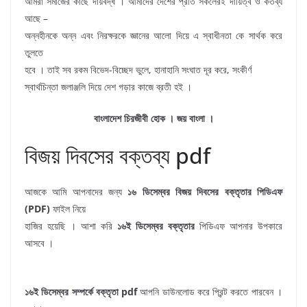
আমরা সমাজের কাছে দায়বদ্ধ । আমাদের দেশের প্রতি সকলেরই দায়িত্ব ও কর্তব্য
আছে –
অন্নহীনকে অন্ন এবং নিরক্ষরকে জ্ঞানের আলো দিয়ে এ স্বাধীনতা কে সার্থক করে
তুলতে
হবে । তাই সব রকম বিভেদ-বিচ্ছেদ ভুলে, হানাহানি সংঘাত দূর করে, সংকীর্ণ
স্বার্থচিন্তা জলাঞ্জলি দিয়ে দেশ গড়ার কাজে ব্রতী হই ।
বাংলাদেশ চিরজীবী হোক । জয় বাংলা ।
বিজয় দিবসের বক্তব্য pdf
আজকে আমি আপনাদের জন্য
১৬ ডিসেম্বর বিজয় দিবসের বক্তৃতার পিডিএফ
(PDF)
ফাইল নিয়ে
হাজির হয়েছি । আশা করি
১৬ই ডিসেম্বর বক্তৃতার
পিডিএফ আপনার উপকারে
আসবে ।
১৬ই ডিসেম্বর সম্পর্কে বক্তৃতা pdf
আপনি ডাউনলোড করে প্রিন্ট করতে পারবেন ।