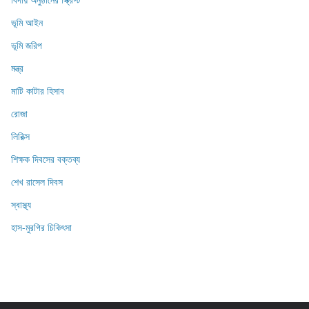
ভূমি আইন
ভূমি জরিপ
মন্ত্র
মাটি কাটার হিসাব
রোজা
লিরিক্স
শিক্ষক দিবসের বক্তব্য
শেখ রাসেল দিবস
স্বাস্থ্য
হাস-মুরগির চিকিৎসা