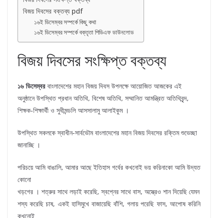
বিজয় দিবসের বক্তব্য pdf
১৬ই ডিসেম্বর সম্পর্কে কিছু কথা
১৬ই ডিসেম্বর সম্পর্কে বক্তৃতা পিডিএফ ডাউনলোড
বিজয় দিবসের সংক্ষিপ্ত বক্তব্য
১৬ ডিসেম্বর
বাংলাদেশের মহান বিজয় দিবস উপলক্ষে আয়োজিত আজকের এই
অনুষ্ঠানে উপস্থিত প্রধান অতিথি, বিশেষ অতিথি, সম্মানিত আমন্ত্রিত অতিথিবৃন্দ,
শিক্ষক-শিক্ষার্থী ও সুধীমন্ডলি আসসালামু আলাইকুম ।
উপস্থিত সকলকে স্বাধীন-সার্বভৌম বাংলাদেশের মহান বিজয় দিবসের রক্তিম শুভেচ্ছা
জানাচ্ছি ।
পরিচয়ে আমি বাঙালি, আমার আছে ইতিহাস গর্বের কখনোই ভয় করিনাকো আমি উদ্যত
কোনো
খড়গের । শত্রুর সাথে লড়াই করেছি, স্বপ্নের সাথে বাস, অস্ত্রেও শান দিয়েছি যেমন
শস্য করেছি চাষ, একই হাসিমুখে বাজায়েছি বাঁশি, গলায় পরেছি ফাস, আপোষ করিনি
কখনোই