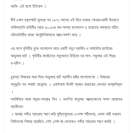
আমি- এই হলো ইতিহাস ।
দীর্ঘ ৯মাস রক্তক্ষয়ি যুদ্ধের পর ১৯৭১ সালের এই দিনে ঢাকার সোহরাওয়াদী উদ্যানে
পাকিস্তানি বাহিনীর প্রায় ৯১,৬৩৪ জন সদস্য বাংলাদেশ ও ভারতের সমন্বয়ে গঠিত
যৌথবাহিনীর কাছে আনুষ্ঠানিকভাবে আত্ম-সমর্পণ করে ।
এর ফলে পৃথিবীর বুকে বাংলাদেশ নামে একটি নতুন স্বাধীন ও সার্বভৌম রাস্ট্রের
অভ্যুদয় ঘটে । পৃথিবীর মানচিত্রে নতুনভাবে চিহ্নিত হয় লাল- সবুজের এই প্রিয়
ব-দ্বীপ ।
চূরান্ত বিজয়ের মধ্য দিয়ে অভ্যুদয় ঘটে স্বাধীন রাষ্ট্র বাংলাদেশের । বিজয়ের
অনুভূতি সব সময়ই আনন্দের । একইসঙ্গে দিনটি স্বজন হারানোর বেদনায় অশ্রুসিক্ত
।
সবমিলিয়ে আজ আনন্দ-অশ্রুর দিন । অগণিত মানুষের আত্মত্যাগের ফসল আমাদের
স্বাধীনতা
। আমরা গভীর শ্রদ্ধায় স্মরণ করি মুক্তিযুদ্ধের ৩০লক্ষ শহীদদের, যেসব নারী ভয়াবহ
নির্যাতনের শিকার হয়েছিল, সেই ২লক্ষ মা-বোনকেও গভীর শ্রদ্ধায় স্মরণ করছি ।