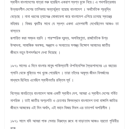
স্বাধীন বাংলাদেশের যাত্রা শুরু হয়েছিল একরাশ স্বপ্ন বুকে নিয়ে। এ পথপরিত্রমায়
উন্নয়নশীল দেশের তালিকায় অন্তর্ভুক্ত হয়েছে বাংলাদেশ । অর্থনৈতিক প্রবৃদ্ধি
বেড়েছে । নানা ধরনের চ্যালেঞ্জ মোকাবেলা করে বাংলাদেশ এগিয়ে চলেছে স্বতন্ত্র
মহিমায় । বিজয় শব্দটির সাথে যে স্বপ্ন একদা এদেশবাসী দেখেছিলেন আজও তা
বাস্তবে
রূপায়িত করা সম্ভব হয়নি । পারস্পরিক দ্বন্দ্ব, অসহিষ্ণুতা, রাজনৈতিক উগ্র
উম্মাদনা, সামাজিক অবক্ষয়, সন্ত্রাস ও সংঘাতের সশস্ত্র বিক্ষোপ আমাদের জাতীয়
জীবনে নতুন উপসর্গরূপে দেখা দিয়েছে ।
১৯৭১ সালের এ দিনে বাংলার মানুষ পাকিস্তানী ঔপনিবেশিক স্বৈরশাসনের ২৪ বছরের
গ্লানি থেকে মুক্তির পথ খুজে পেয়েছিল । তারা তাঁদের অমূল্য জীবন বিসর্জনের
মাধ্যমে ছিনিয়ে এনেছিল স্বাধীনতাঁর রক্তিম সূর্য ।
বিশ্বের মানচিত্রে বাংলাদেশ আজ একটি স্বাধীন দেশ, আমরা এ স্বাধীন দেশের গর্বিত
নাগরিক । তাই জাতীয় অগ্রগতি ও চেতনার মিলবন্ধনে বাংলাদেশ তথা বাঙ্গালি জাতির
জীবনে আজকের এই দিন অর্থাৎ, এই মহান বিজয় দিবস এর তাতপর্য অপরিসীম ।
১৯৭১ সালে যদি আমরা পাক সেনার বিরুদ্ধে রুখে না দাড়াতাম আজও হয়তো পৃথিবীর
বুকে