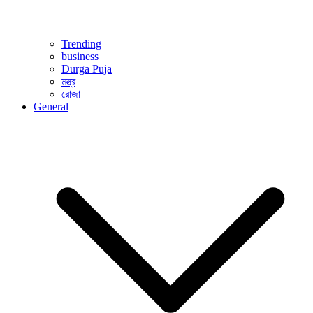
Trending
business
Durga Puja
মন্ত্র
রোজা
General