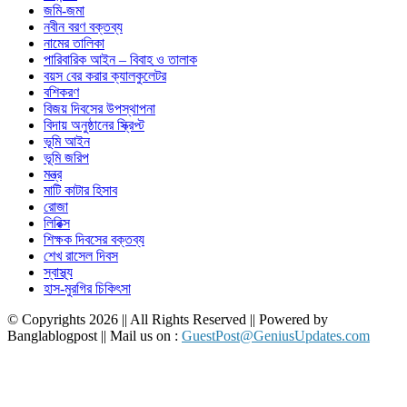
জমি-জমা
নবীন বরণ বক্তব্য
নামের তালিকা
পারিবারিক আইন – বিবাহ ও তালাক
বয়স বের করার ক্যালকুলেটর
বশিকরণ
বিজয় দিবসের উপস্থাপনা
বিদায় অনুষ্ঠানের স্ক্রিপ্ট
ভূমি আইন
ভূমি জরিপ
মন্ত্র
মাটি কাটার হিসাব
রোজা
লিরিক্স
শিক্ষক দিবসের বক্তব্য
শেখ রাসেল দিবস
স্বাস্থ্য
হাস-মুরগির চিকিৎসা
© Copyrights 2026 || All Rights Reserved || Powered by
Banglablogpost || Mail us on :
GuestPost@GeniusUpdates.com