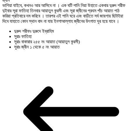
জ্বীন
ভাগিয়া যাইবে, কখনও আর আসিবে না । এক ঘটি পানি নিয়া উহাতে একবার দুরুদ শরীফ
দুইবার সূরা ফাতিহা তিনবার আয়াতুল কুরসী এবং সূরা জ্বীনের প্রথম পাঁচ আয়াত পাঠ
করিয়া প্রতিবারে দম করিবে । তারপর এই পানি ঘরে এবং বাড়ীতে সর্ব জায়গায় ছিটাইয়া
দিবে যাহাতে কোন স্থান বাদ না যায় ইনশাআল্লাহ জ্বীনের উৎপাত দূর হয়ে যাবে ।
দুরুদ শরীফঃ দুরুদে ইব্রাহিম
সুরাঃ ফাতিহা
সুরাঃ বাকারার ২৫৫ নং আয়াত (আয়াতুল কুরসী)
সুরাঃ জ্বীন ১ থেকে ৫ নং আয়াত