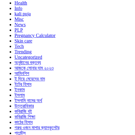
Health
Info
kali puja
Misc
News
PLP
Pregnancy Calculator
Skin care
Tech
Trending
Uncategorized
অনুষ্ঠানের বক্তব্য
আজকে সোনার দাম ২০২৩
আমিনশিপ
ই দিয়ে মেয়েদের নাম
ইটের হিসাব
ইনকাম
ইসলাম
ইসলামি নামের অর্থ
উত্তরাধিকার
কবিরাজি বই
কবিরাজি শিক্ষা
কাঠের হিসাব
গরুর ওজন মাপার ক্যালকুলেটর
গার্মেন্টস