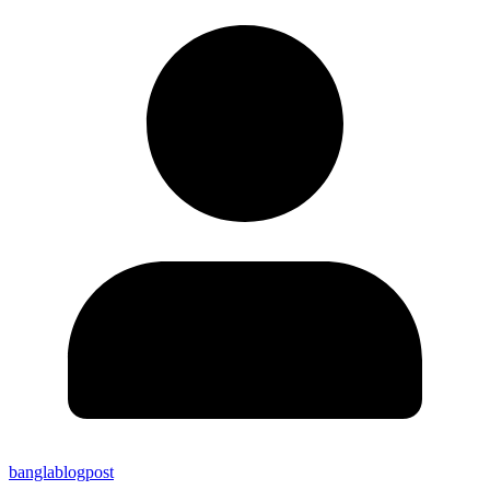
banglablogpost