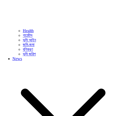
Health
গার্মেন্টস
ভূমি আইন
জমি-জমা
বশিকরণ
ভূমি জরিপ
News