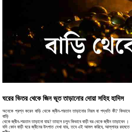
ঘরের ভিতর থেকে জিন ভূত তাড়ানোর দোয়া সহিহ হাদিস
অনেকে প্রশ্ন করেন বাড়ি থেকে জ্বীন-শয়তান তাড়ানোর নিয়ম বা পদ্ধতি কী? কিভাবে
বাড়ি
থেকে জ্বীন-শয়তান তাড়ানো যায়? তাহলে চলুন কিভাবে বাড়ী ঘর থেকে জ্বীন তাড়াবেন ।
যদি কোন বাড়ী ঘরে জ্বীনের উৎপাত দেখা যায়, তবে এই আমল করিবে, আল্লাহর রহমতে