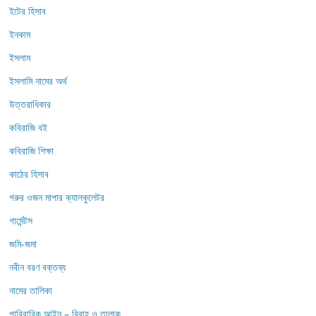
ইটের হিসাব
ইনকাম
ইসলাম
ইসলামি নামের অর্থ
উত্তরাধিকার
কবিরাজি বই
কবিরাজি শিক্ষা
কাঠের হিসাব
গরুর ওজন মাপার ক্যালকুলেটর
গার্মেন্টস
জমি-জমা
নবীন বরণ বক্তব্য
নামের তালিকা
পারিবারিক আইন – বিবাহ ও তালাক