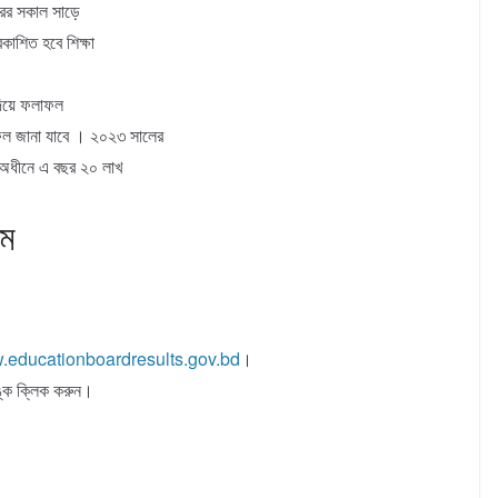
পরের সকাল সাড়ে
কাশিত হবে শিক্ষা
 দিয়ে ফলাফল
ল জানা যাবে । ২০২৩ সালের
র অধীনে এ বছর ২০ লাখ
়ম
educationboardresults.gov.bd
।
্কে ক্লিক করুন।