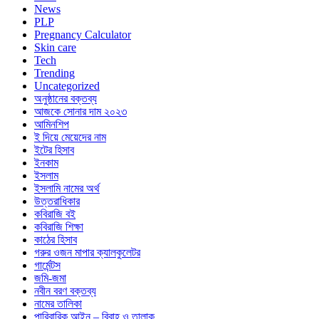
News
PLP
Pregnancy Calculator
Skin care
Tech
Trending
Uncategorized
অনুষ্ঠানের বক্তব্য
আজকে সোনার দাম ২০২৩
আমিনশিপ
ই দিয়ে মেয়েদের নাম
ইটের হিসাব
ইনকাম
ইসলাম
ইসলামি নামের অর্থ
উত্তরাধিকার
কবিরাজি বই
কবিরাজি শিক্ষা
কাঠের হিসাব
গরুর ওজন মাপার ক্যালকুলেটর
গার্মেন্টস
জমি-জমা
নবীন বরণ বক্তব্য
নামের তালিকা
পারিবারিক আইন – বিবাহ ও তালাক