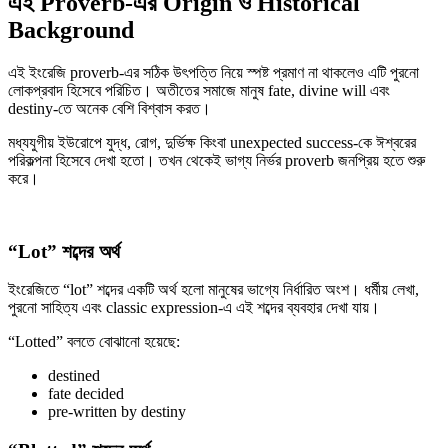
এই Proverb-এর Origin ও Historical
Background
এই ইংরেজি proverb-এর সঠিক উৎপত্তি নিয়ে স্পষ্ট প্রমাণ না থাকলেও এটি পুরনো
লোকপ্রবাদ হিসেবে পরিচিত। অতীতের সমাজে মানুষ fate, divine will এবং
destiny-তে অনেক বেশি বিশ্বাস করত।
মধ্যযুগীয় ইউরোপে যুদ্ধ, রোগ, দুর্ভিক্ষ কিংবা unexpected success-কে ঈশ্বরের
পরিকল্পনা হিসেবে দেখা হতো। তখন থেকেই ভাগ্য নির্ভর proverb জনপ্রিয় হতে শুরু
করে।
“Lot” শব্দের অর্থ
ইংরেজিতে “lot” শব্দের একটি অর্থ হলো মানুষের ভাগ্যে নির্ধারিত অংশ। ধর্মীয় লেখা,
পুরনো সাহিত্য এবং classic expression-এ এই শব্দের ব্যবহার দেখা যায়।
“Lotted” বলতে বোঝানো হয়েছে:
destined
fate decided
pre-written by destiny