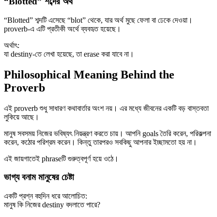
“Blotted” শব্দের অর্থ
“Blotted” শব্দটি এসেছে “blot” থেকে, যার অর্থ মুছে ফেলা বা ঢেকে দেওয়া।
proverb-এ এটি প্রতীকী অর্থে ব্যবহৃত হয়েছে।
অর্থাৎ:
যা destiny-তে লেখা হয়েছে, তা erase করা যাবে না।
Philosophical Meaning Behind the
Proverb
এই proverb শুধু সাধারণ কথাবার্তার অংশ নয়। এর মধ্যে জীবনের একটি বড় বাস্তবতা
লুকিয়ে আছে।
মানুষ সবসময় নিজের ভবিষ্যৎ নিয়ন্ত্রণ করতে চায়। আপনি goals তৈরি করেন, পরিকল্পনা
করেন, কঠোর পরিশ্রম করেন। কিন্তু তারপরও সবকিছু আপনার ইচ্ছামতো হয় না।
এই জায়গাতেই phraseটি গুরুত্বপূর্ণ হয়ে ওঠে।
ভাগ্য বনাম মানুষের চেষ্টা
একটি প্রশ্ন বহুদিন ধরে আলোচিত:
মানুষ কি নিজের destiny বদলাতে পারে?