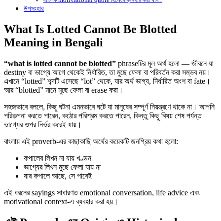
উপসংহার
What Is Lotted Cannot Be Blotted
Meaning in Bengali
“what is lotted cannot be blotted”
phraseটির মূল অর্থ হলো — জীবনে যা
destiny বা ভাগ্যে আগে থেকেই নির্ধারিত, তা মুছে ফেলা বা পরিবর্তন করা সম্ভব নয়।
এখানে “lotted” শব্দটি এসেছে “lot” থেকে, যার অর্থ ভাগ্য, নির্ধারিত অংশ বা fate।
আর “blotted” মানে মুছে ফেলা বা erase করা।
সহজভাবে বললে, কিছু ঘটনা এমনভাবে ঘটে যা মানুষের সম্পূর্ণ নিয়ন্ত্রণে থাকে না। আপনি
পরিকল্পনা করতে পারেন, কঠোর পরিশ্রম করতে পারেন, কিন্তু কিছু বিষয় শেষ পর্যন্ত
ভাগ্যের ওপর নির্ভর করেই যায়।
বাংলায় এই proverb-এর কাছাকাছি অর্থের কয়েকটি জনপ্রিয় কথা হলো:
কপালের লিখন না যায় খণ্ডন
ভাগ্যের লিখন মুছে ফেলা যায় না
যার কপালে আছে, সে পাবেই
এই ধরনের sayings সাধারণত emotional conversation, life advice এবং
motivational context-এ ব্যবহার করা হয়।