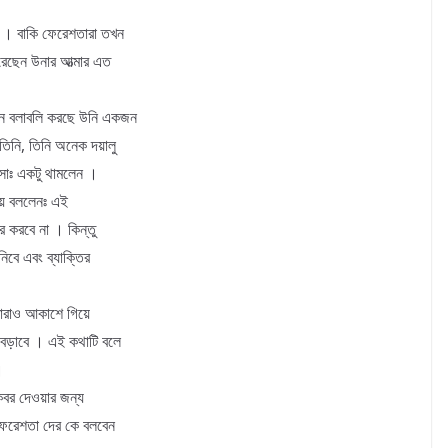
ক । বাকি ফেরেশতারা তখন
রেছেন উনার আত্মার এত
ষজন বলাবলি করছে উনি একজন
তিনি, তিনি অনেক দয়ালু
সাঃ একটু থামলেন ।
িয়ে বললেনঃ এই
র করবে না । কিন্তু
িবে এবং ব্যাক্তির
্তারাও আকাশে গিয়ে
বেড়াবে । এই কথাটি বলে
।
কবর দেওয়ার জন্য
 ফেরেশতা দের কে বলবেন