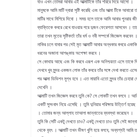
যাও এখন তোমরা আবার এই আত্মাটিকে তাঁর শরিরে দিয়ে আসো ।
মানুষকে আমি মাটি দ্বারা সৃষ্টি করেছি এবং তাঁর আত্মা টিকে আবারো ত
মাটির সাথে মিশিয়ে দিবো । সময় হলে তাকে আমি আবার পুনরায় জী
ব্যাক্তিকে কবরে রেখে যাওয়ার পরে দুজন ফেরেশতা আসবেন । তাদ
তারা তখন মৃতের সৃষ্টিকর্তা তাঁর ধর্ম ও নবী সম্পর্কে জিজ্ঞেস করবেন 
নাকির চলে যাবার পর সেই মৃত আত্মাটি আবার অন্ধকার কবরে একাক
ধরনের অজানা আশঙ্কায় অপেক্ষা করবে ।
সে কোথায় আছে এবং কি করবে এরূপ এক অনিশ্চয়তা এসে তাকে ঘ
দেখবে খুব সুন্দর একজন লোক তাঁর কবরে তাঁর সঙ্গে দেখা করতে এ
পর আত্মা ডিভিশন মুগ্ধ হবে । এত মায়াবি এতো সুন্দর তাঁর চেহারা
দেখেনি ।
আত্মাটি তখন জিজ্ঞেস করবে তুমি কে? সে লোকটি তখন বলবে । 
একটি সুসংবাদ নিয়ে এসেছি । তুমি দুনিয়ার পরিক্ষায় উত্তির্ণ হয়ে
। তোমার জন্য আল্লাহ তাআলা জান্নাতের ব্যবস্থা করেছেন ।
তুমি কি সেটি একটু দেখতে চাও? একটু দেখতে চাও তুমি সেই জান্
থেকে বৃহৎ । আত্মাটি তখন ভীষণ খুশি হয়ে বলবে, অব্যশ্যই আমি