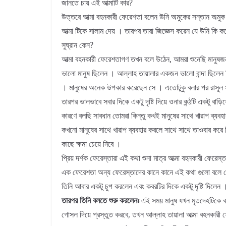
জানতে চায় এই আত্মাটি কার?
উত্তরে আত্মা বহনকারী ফেরেশতা বলেন উনি অমুকের সন্তান অমু
আত্মা টিকে সালাম দেয় । তারপর তারা জিজ্ঞেস করেন যে উনি কি ক
সুঘ্রান কেন?
আত্মা বহনকারী ফেরেশতাগণ তখন বলে উঠেন, আমরা শুনেছি মানু
ভালো মানুষ ছিলেন । আল্লাহ তায়ালার একজন ভালো বান্দা ছিলেন 
। মানুষের অনেক উপকার করেছেন সে । এতোটুকু বলার পর রাসূল 
তারপর ভালভাবে সবার দিকে একটু দৃষ্টি দিয়ে ওনার কন্ঠটি একটু বাড়
কারণে বলছি সাবধান তোমরা কিন্তু কখই মানুষের সাথে খারাপ ব্যবহা
কখনো মানুষের সাথে খারাপ ব্যবহার করলে সাথে সাথে তাওবার করে ন
কাছে ক্ষমা চেয়ে নিবে ।
প্রিয় দর্শক ফেরেস্তারা এই কথা শুনা মাত্র আত্মা বহনকারী ফেরেস
এক ফেরেশতা অন্য ফেরেস্তাদের কানে কানে এই কথা গুলো বলে 
তিনি আবার একটু চুপ করলেন এবং কবরটির দিকে একটু দৃষ্টি দিলেন 
তারপর তিনি বলতে শুরু করলেনঃ
এই সময় মানুষ যখন মৃতদেহটিকে 
গোসল দিয়ে প্রস্তুত করবে, তখন আল্লাহ তায়ালা আত্মা বহনকারী