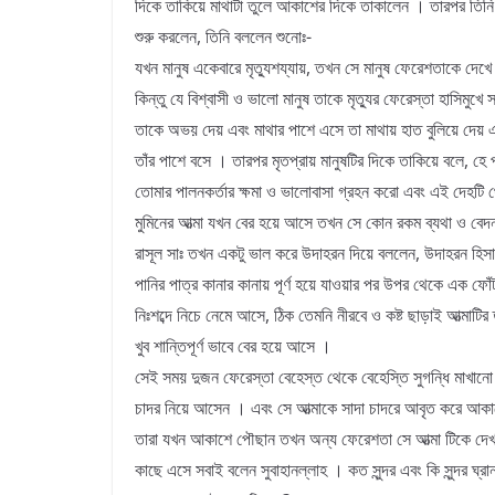
দিকে তাকিয়ে মাথাটা তুলে আকাশের দিকে তাকালেন । তারপর তিনি
শুরু করলেন, তিনি বললেন শুনোঃ-
যখন মানুষ একেবারে মৃত্যুশয্যায়, তখন সে মানুষ ফেরেশতাকে দেখ
কিন্তু যে বিশ্বাসী ও ভালো মানুষ তাকে মৃত্যুর ফেরেস্তা হাসিমুখে
তাকে অভয় দেয় এবং মাথার পাশে এসে তা মাথায় হাত বুলিয়ে দেয় 
তাঁর পাশে বসে । তারপর মৃতপ্রায় মানুষটির দিকে তাকিয়ে বলে, হে পব
তোমার পালনকর্তার ক্ষমা ও ভালোবাসা গ্রহন করো এবং এই দেহট
মুমিনের আত্মা যখন বের হয়ে আসে তখন সে কোন রকম ব্যথা ও বেদ
রাসূল সাঃ তখন একটু ভাল করে উদাহরন দিয়ে বললেন, উদাহরন হিস
পানির পাত্র কানার কানায় পূর্ণ হয়ে যাওয়ার পর উপর থেকে এক ফোঁ
নিঃশব্দে নিচে নেমে আসে, ঠিক তেমনি নীরবে ও কষ্ট ছাড়াই আত্মাটির
খুব শান্তিপূর্ণ ভাবে বের হয়ে আসে ।
সেই সময় দুজন ফেরেস্তা বেহেস্ত থেকে বেহেস্তি সুগন্ধি মাখানো
চাদর নিয়ে আসেন । এবং সে আত্মাকে সাদা চাদরে আবৃত করে আকা
তারা যখন আকাশে পৌছান তখন অন্য ফেরেশতা সে আত্মা টিকে দে
কাছে এসে সবাই বলেন সুবাহানল্লাহ । কত সুন্দর এবং কি সুন্দর ঘ্