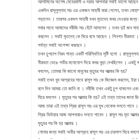
আলামিনের অশেষ মেহেরবানী ও দয়ায় আপনারা সবাই ভালো আছেন
একদিন রাসূলুল্লাহ সাঃ এর একজন সাহাবী মারা গেলেন, তখন মোহাম
পড়ালেন । তারপর একদল সাহাবী যখন মৃতদেহ কবর দেওয়ার জন্য 
সবার সাথে আমাদের নবীজি সাঃ হেঁটে আসলেন । তখন দুই জন সাহাব
করলেন । সবাই মৃতদেহ কে ঘিরে বসে আছেন । পিনপন নীরবতা ।
পর্যন্ত সবাই অপেক্ষা করছেন ।
তখন চুপচাপ নিরব শান্ত একটি পরিস্থিতির সৃষ্টি হলো । রাসূলুল্ল
নীরবতা ভেঙে গভীর মনোযোগ দিয়ে কবর খুড়া দেখছিলেন । একটু পর
বললেন, তোমরা কি জানো মানুষের মৃত্যুর পর আত্মার কি হয়?
সবাই তখন খুব আগ্রহের সাথে রাসূল সাঃ কে জিজ্ঞেস করলেন, ইয়া
বলে দিন আমরা তো জানি না । নবীজি তখন একটু চুপ থাকলেন এবং
ঘিরে বসলেন । মৃত্যুর পর আত্মার কি হয়? এই তথ্য তাদের জানা ছ
আজ তারা এই তথ্য প্রিয় রাসূল সাঃ এর মুখ থেকেক শুনতে পাবে 
প্রিয় ভিউয়ার আজ আপনারাও শুনতে পাবেন । রাসুল সাঃ মৃত আত্মা
মৃত্যুর পর কি হয় আত্মার ।
শোনার জন্য সবাই অধীর আগ্রহে রাসূল সাঃ এর চারপাশ ঘিরে বসল