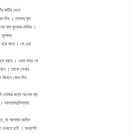
াঁর মাটির দেহে
বন দিব । তারপর মৃত
ের নাম মুনকার-নাকির ।
। মুনকার
ি হয়ে যাবে । সে এক
িরে ধরবে । এমন সময় সে
সেছেন । তাকে সেখার
 দে জিবনে কোন দিন
আমি তোমার জন্য অনেক বড়
ছ । আলহামদুলিল্লাহ
নাত, যা আসমান জমিন
 তা দেখতে চাই । অব্যশই