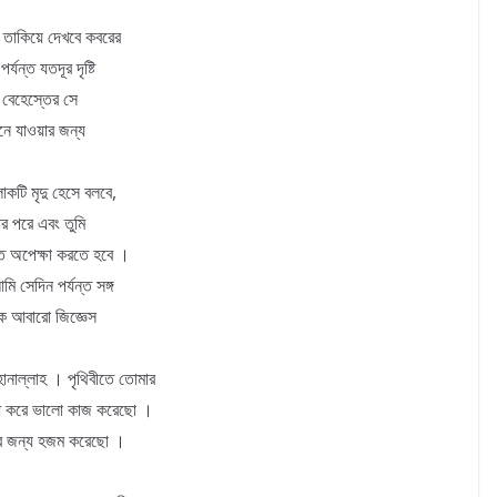
 তাকিয়ে দেখবে কবরের
ন্ত যতদূর দৃষ্টি
। বেহেস্তের সে
নে যাওয়ার জন্য
কটি মৃদু হেসে বলবে,
র পরে এবং তুমি
্ত অপেক্ষা করতে হবে ।
সেদিন পর্যন্ত সঙ্গ
কে আবারো জিজ্ঞেস
নাল্লাহ । পৃথিবীতে তোমার
্ধ করে ভালো কাজ করেছো ।
টির জন্য হজম করেছো ।