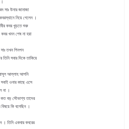
 ।
্মদ সাঃ উনার জানাজা
কবরস্থানে নিয়ে গেলেন ।
ীর কবর খুড়তে শুরু
 কবর খনন শেষ না হয়া
াহ সাঃ তখন পিনপন
 তিনি সবার দিকে তাকিয়ে
 রাসূল আল্লাহ আপনি
 সবাই ওনার কাছে এসে
িল না ।
। কত বড় সৌভাগ্য তাদের
র বিষয়ে কি বলেছিন ।
েন । তিনি একবার কবরের