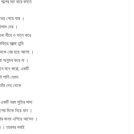
 গল্পের মত করে বলতে
ে ভয় পেয়ে যায় ।
 সালাম দেয় ।
এবং ধীরে ও যত্ন করে
িত্র আত্মা তুমি
ি থেকে বের হয়ে আসো ।
না অনুভব করে না ।
াবে মনে করো, একটি
টা পানি যেমন
 তাঁর দেহ থেকে
 একটি নরম সুতির সাদা
শের দিকে নিয়ে যান ।
খার জন্য এগিয়ে আসেন ।
রান । তারপর সবাই