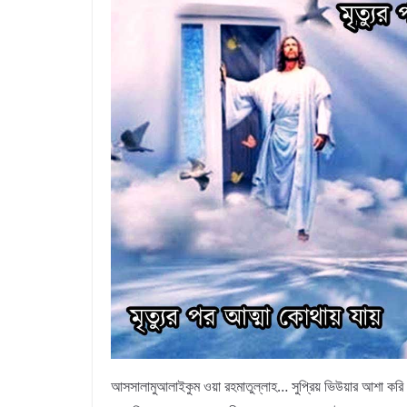
আসসালামুআলাইকুম ওয়া রহমাতুল্লাহ… সুপ্রিয় ভিউয়ার আশা করি ম