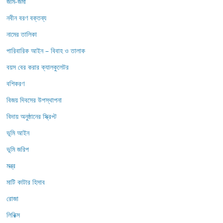
জমি-জমা
নবীন বরণ বক্তব্য
নামের তালিকা
পারিবারিক আইন – বিবাহ ও তালাক
বয়স বের করার ক্যালকুলেটর
বশিকরণ
বিজয় দিবসের উপস্থাপনা
বিদায় অনুষ্ঠানের স্ক্রিপ্ট
ভূমি আইন
ভূমি জরিপ
মন্ত্র
মাটি কাটার হিসাব
রোজা
লিরিক্স