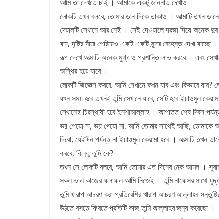
আমি তা দেখতে চাই । আমাকে একটু জান্নাত দেখাও ।
লোকটি তখন বলবে, তোমার ডান দিকে তাকাও । আত্মাটি তখন ডানে
দেয়ালটি সেখানে আর নেই । সেই দেওয়ালে দরজা দিয়ে অনেক দুর পর্য
যায়, দৃষ্টির সীমা পেরিয়েও একটি একটি সুন্দর বেহেস্ত দেখা যাচ্ছে 
রূপ দেখে আত্মাটি অনেক মুগ্ধ ও প্রশান্তি লাভ করবে । এবং সেখা
অস্থির হয়ে যাবে ।
লোকটি জিজ্ঞেস করবে, আমি সেখানে কখন যাব এবং কিভাবে যাব? লো
যখন সময় হবে তখনই তুমি সেখানে যাবে, সেটি হবে ইয়াওমুল কেয়ামা
সেখানেই চিরস্থায়ী হবে ইনশাআল্লাহ । আপাতত শেষ দিবস পর্যন
ভয় পেয়ো না, ভয় পেয়ো না, আমি তোমার সাথেই আছি, তোমাকে আমি 
দিবো, যেইদিন পর্যন্ত না ইয়াওমুল কেয়ামা হবে । আত্মাটি তখন তা
করবে, কিন্তু তুমি কে?
তখন সে লোকটি বলবে, আমি তোমার এত দিনের নেক আমল । সুবাহা
সকল ভাল কাজের ফলাফল আমি নিজেই । তুমি নাফেসর সাথে যুদ
তুমি খারাপ আচরণ করা প্রতিবেশির খারাপ আচরণ আল্লাহর সন্তুষ্
উঠতে বসতে ফিরতে প্রতিটি কাজ তুমি আল্লাহর জন্য করেছো ।