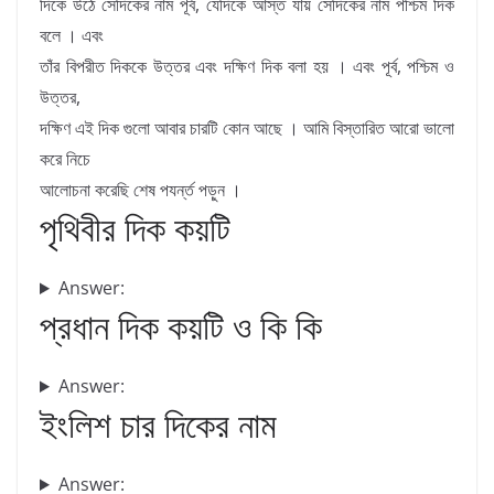
দিকে উঠে সেদিকের নাম পূর্ব, যেদিকে আস্ত যায় সেদিকের নাম পশ্চিম দিক
বলে । এবং
তাঁর বিপরীত দিককে উত্তর এবং দক্ষিণ দিক বলা হয় । এবং পূর্ব, পশ্চিম ও
উত্তর,
দক্ষিণ এই দিক গুলো আবার চারটি কোন আছে । আমি বিস্তারিত আরো ভালো
করে নিচে
আলোচনা করেছি শেষ পযর্ন্ত পড়ুন ।
পৃথিবীর দিক কয়টি
Answer:
প্রধান দিক কয়টি ও কি কি
Answer:
ইংলিশ চার দিকের নাম
Answer: