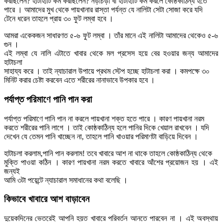
করছিলেন? হাঁটাহাঁটি কম করছিলেন? নড়াচড়া বা হাঁটাহাঁটি কম করলে কোষ্ঠকাঠিন্য হতে
পারে । আমাদের মুখ থেকে পায়খানার রাস্তা পর্যন্ত যে নালিটা সেটা সোজা করে যদি
টেনে ধরেন তাহলে প্রায় ৩০ ফুট লম্বা হবে ।
আমরা একেকজন সাধারণত ৫-৬ ফুট লম্বা । তাঁর মানে এই নালিটা আমাদের থেকেও ৫-৬
গুন ।
এই লম্বা যে নালি এটাতে খাবার থেকে মল প্রসেস হয়ে বের হওয়ার জন্য আমাদের
হাটাচলা
সাহায্য করে । তাই ন্যাচারাল উপায়ে প্রথম স্টেপ হচ্ছে হাটাচলা করা । কমপক্ষে ৩০
মিনিট করার চেষ্টা করবেন এতে শরীরের নানাভাবে উপকার হবে ।
পর্যাপ্ত পরিমাণে পানি পান করা
পর্যাপ্ত পরিমাণে পানি পান না করলে পায়খানা শক্ত হতে পারে । কারণ পায়খানা নরম
করতে শরীরের পানি লাগে । তাই কোষ্ঠকাঠিন্য হলে পানির দিকে খেয়াল রাখবেন । যদি
দেখেন যে তেমন পানি খাচ্ছেন না, তাহলে পানি খাওয়ার পরিমাণটা বাড়িয়ে দিবেন ।
হাটাচলা করলাম,পানি পান করলাম! তবে খাবারে আশ না থাকে তাহলে কোষ্ঠকাঠিন্য থেকে
মুক্তি পাওয়া কঠিন । কারণ পায়খানা নরম করতে খাবারে আঁশের প্রয়োজন হয় । এই
জন্যই
আমি ৩টা পয়েন্টে ন্যাচারাল সমাধানের কথা বলেছি ।
কিভাবে খাবারে আশ বাড়াবেন
দুয়েকদিনের ভেতরেই আপনি হয়ত খাবারে পরিবর্তন আনতে পারবেন না । এই অবস্থায়