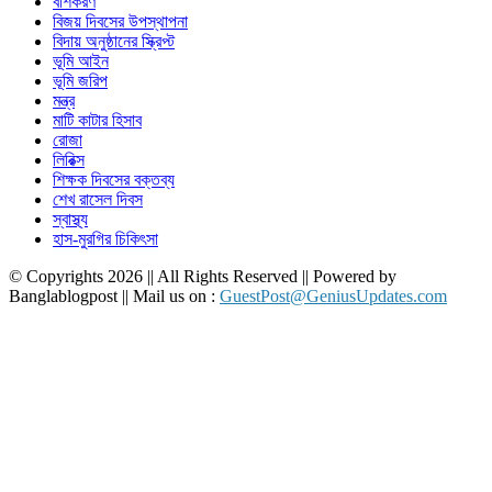
বশিকরণ
বিজয় দিবসের উপস্থাপনা
বিদায় অনুষ্ঠানের স্ক্রিপ্ট
ভূমি আইন
ভূমি জরিপ
মন্ত্র
মাটি কাটার হিসাব
রোজা
লিরিক্স
শিক্ষক দিবসের বক্তব্য
শেখ রাসেল দিবস
স্বাস্থ্য
হাস-মুরগির চিকিৎসা
© Copyrights 2026 || All Rights Reserved || Powered by
Banglablogpost || Mail us on :
GuestPost@GeniusUpdates.com