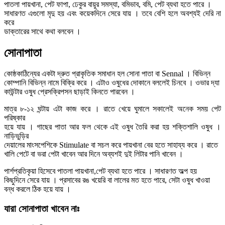
পাতলা পায়খানা, পেট ফাপা, ঢেকুর বায়ুর সমস্যা, বমিভাব, বমি, পেট ব্যথা হতে পারে ।
সাধারণত এগুলো মৃদু হয় এবং কয়েকদিনে সেরে যায় । তবে বেশি হলে অবশ্যই দেরি না
করে
ডাক্তারের সাথে কথা বলবেন ।
সোনাপাতা
কোষ্ঠকাঠিন্যের একটা দ্রুত প্রাকৃতিক সমাধান হল সোনা পাতা বা Sennal । বিভিন্ন
কোম্পানি বিভিন্ন নামে বিক্রি করে । এটাও ওষুধের দোকানে বললেই চিনবে । ওভার দ্যা
কাউন্টার ওষুধ প্রেসক্রিপসন ছাড়াই কিনতে পারবেন ।
মাত্র ৮-১২ ঘন্টায় এটা কাজ করে । রাতে খেয়ে ঘুমালে সকালেই অনেক সময় পেট
পরিষ্কার
হয়ে যায় । গাছের পাতা আর ফল থেকে এই ওষুধ তৈরি করা হয় শক্তিশালি ওষুধ ।
নাড়িভুড়ির
দেয়ালের মাংসপেশিকে Stimulate বা সচল করে পায়খানা বের হতে সাহায্য করে । রাতে
খালি পেটে বা ভরা পেটা খাবেন আর দিনে অব্যশই দুই লিটার পানি খাবেন ।
পার্শপ্রতিকৃয়া হিসেবে পাতলা পায়খানা,পেট ব্যথা হতে পারে । সাধারণত অল্প হয়
কিছুদিনে সেরে যায় । প্রসাবের রঙ খয়েরি বা লালের মত হতে পারে, সেটা ওষুধ খাওয়া
বন্ধ করলে ঠিক হয়ে যায় ।
যারা সোনাপাতা খাবেন নাঃ