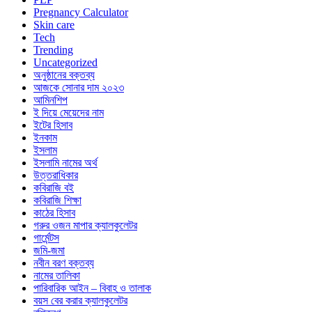
Pregnancy Calculator
Skin care
Tech
Trending
Uncategorized
অনুষ্ঠানের বক্তব্য
আজকে সোনার দাম ২০২৩
আমিনশিপ
ই দিয়ে মেয়েদের নাম
ইটের হিসাব
ইনকাম
ইসলাম
ইসলামি নামের অর্থ
উত্তরাধিকার
কবিরাজি বই
কবিরাজি শিক্ষা
কাঠের হিসাব
গরুর ওজন মাপার ক্যালকুলেটর
গার্মেন্টস
জমি-জমা
নবীন বরণ বক্তব্য
নামের তালিকা
পারিবারিক আইন – বিবাহ ও তালাক
বয়স বের করার ক্যালকুলেটর