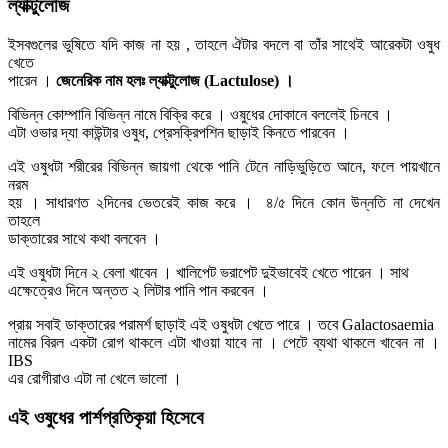
ল্যাক্টুলোজ
ইসবগুলের ভুষিতে যদি কাজ না হয় , তাহলে ঐটার বদলে বা তাঁর সাথেই আরেকটা ওষুধ
খেতে
পারেন ।
জেনেরিক নাম হলঃ ল্যাক্টুলোজ (Lactulose) ।
বিভিন্ন কোম্পানি বিভিন্ন নামে বিক্রি করে । ওষুধের দোকানে বললেই চিনবে ।
এটা ওভার দ্যা কাউন্টার ওষুধ, প্রেসক্রিপশিন ছাড়াই কিনতে পারবেন ।
এই ওষুধটা শরীরের বিভিন্ন জায়গা থেকে পানি টেনে নাড়িভুড়িতে আনে, ফলে পায়খানে
নরম
হয় । সাধারণত ২দিনের ভেতরেই কাজ করে । ৪/৫ দিনে কোন উন্নতি না দেখেন
তাহলে
ডাক্তারের সাথে কথা বলবেন ।
এই ওষুধটা দিনে ২ বেলা খাবেন । খালিপেট ভরাপেট দুইভাবেই খেতে পারেন । সাথ
এক্ষেত্রেও দিনে অন্তত ২ লিটার পানি পান করবেন ।
প্রায় সবাই ডাক্তারের পরামর্শ ছাড়াই এই ওষুধটা খেতে পারে । তবে Galactosaemia
নামের বিরল একটা রোগ থাকলে এটা খাওয়া যাবে না । পেটে ব্যথা থাকলে খাবেন না ।
IBS
এর রোগীরাও এটা না খেলে ভালো ।
এই ওষুধের পার্শপ্রতিকৃয়া হিসেবে