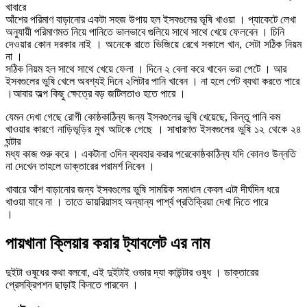
খাবারে
আঁশের পরিমাণ বাড়ানোর একটা সহজ উপায় হল ইসবগুলের ভূষি খাওয়া । প্যাকেটে লেখা
অনুযায়ী পরিমাণমত নিয়ে পানিতে ভালভাবে গুলিয়ে সাথে সাথে খেয়ে ফেলবেন । চিনি
দেওয়ার কোন দরকার নাই । অনেকে রাতে ভিজিয়ে রেখে সকালে খান, সেটা সঠিক নিয়ম
না ।
সঠিক নিয়ম হল সাথে সাথে খেয়ে ফেলা । দিনে ২ বেলা করে খাবেন ভরা পেটে । আর
ইসবগুলের ভুষি খেলে অবশ্যই দিনে ২লিটার পানি খাবেন । না হলে পেট ব্যথা করতে পারে
।আবার অল্প কিছু ক্ষেত্রে বড় জটিলতাও হতে পারে ।
যেমন দেখা গেছে রোগী কোষ্ঠকাঠিন্য জন্য ইসবগুলের ভুষি খেয়েছে, কিন্তু পানি কম
খাওয়ার কারণে নাড়িভূড়ির মুখ আটকে গেছে । সাধারণত ইসবগুলের ভুষি ১২ থেকে ২৪
ঘন্টার
মধ্য কাজ শুরু করে । একটানা ৩দিন ব্যবহার করার পরেকোষ্ঠকাঠিন্য যদি কোনও উন্নতি
না দেখেন তাহলে ডাক্তারের পরামর্শ নিবেন ।
খাবারে আঁশ বাড়ানোর জন্য ইসবগুলের ভুষি সাময়িক সমাধান কেবল এটা দীর্ঘদিন ধরে
খাওয়া যাবে না । তাতে ডায়রিয়াসহ অন্যান্য পার্শ্ব‌ প্রতিক্রিয়া দেখা দিতে পারে
।
পায়খানা ক্লিয়ার করার ট্যাবলেট এর নাম
দুইটা ওষুধের কথা বলবো, এই দুইটাই ওভার দ্যা কাউন্টার ওষুধ । ডাক্তারের
প্রেসক্রিপশন ছাড়াই কিনতে পারবেন ।