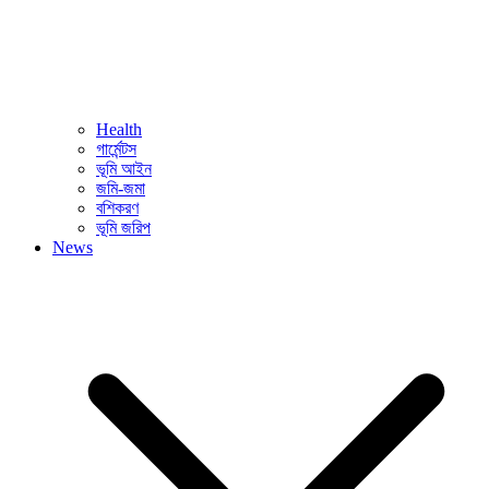
Health
গার্মেন্টস
ভূমি আইন
জমি-জমা
বশিকরণ
ভূমি জরিপ
News