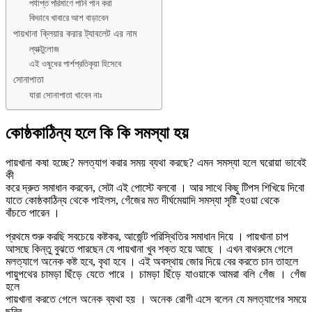
পর্যাপ্ত পরিমাণে পানি পান করা
কিভাবে খাবারে আশ বাড়াবেন
পায়খানা ক্লিয়ার করার ট্যাবলেট এর নাম
ল্যাক্টুলোজ
এই ওষুধের পার্শপ্রতিকৃয়া হিসেবে
সোনাপাতা
যারা সোনাপাতা খাবেন নাঃ
কোষ্ঠকাঠিন্য হলে কি কি সমস্যা হয়
পায়খানা কষা হচ্ছে? মলত্যাগ করার সময় ব্যথা করছে? এমন সমস্যা হলে ঘরোয়া ভাবেই
কী
করে দ্রুত সমাধান করবেন, সেটা এই পোস্টে বলবো । আর সাথে কিছু টিপস শিখিয়ে দিবো
যাতে কোষ্ঠকাঠিন্য থেকে পাইলস, গেঁজের মত দীর্ঘমেয়াদি সমস্যা সৃষ্টি হওয়া থেকে
বাঁচতে পারেন ।
প্রথমে শুরু করছি সবচেয়ে কষ্টকর, আর্জেন্ট পরিস্থিতির সমাধান দিয়ে । পায়খানা চাপ
আসছে কিন্তু বুঝতে পারছেন যে পায়খানা খুব শক্ত হয়ে আছে । এখন বাথরুমে গেলে
মলত্যাগে অনেক কষ্ট হবে, বৃথা হবে । এই অবস্থায় জোর দিয়ে বের করতে চান তাহলে
পায়ুপথের চামড়া ছিঁড়ে যেতে পারে । চামড়া ছিঁড়ে যাওয়াকে আমরা বলি গেঁজ । গেঁজ
হলে
পায়খানা করতে গেলে অনেক ব্যথা হয় । অনেক রোগী এসে বলেন যে মলত্যাগের সময়ে
ছুরির