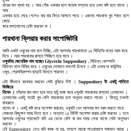
ধারের মত ব্যথা হয় । আর গেঁজ একবার হলে কয়েক সপ্তাহ ধরে এমন কষ্ট হতে থাকে ।
আর
একবার হয়ে সেরে গেলেও বার বার ফিরে আসতে পারে । এজন্য পায়খানা খুব শক্ত হলে
জোর
করে মলত্যাগের চেষ্টা করবেন না ।
পায়খানা ক্লিয়ার করার সাপোজিটরি
আমি একটা ওষুধের নাম বলে দিচ্ছি, এটা আপনার পায়খানাকে ১৫ মিনিটের মধ্যে নরম করে
দিবে । আর পায়খানার রাস্তা পিচ্ছিল হয়ে যাবে ।
ওষুধটার জেনেরিক নাম হচ্ছেঃ Glycerin Suppository .
বিভিন্ন কোম্পানি
বিভিন্ন নামে বিক্রি করে । ওষুধের দোকানে বললেই চিনবে । এটা ওভার দা কাউন্টার
ওষুধ, প্রেসক্রিপশন ছাড়াই কিনতে পারবেন ।
এটা কীভাবে ব্যবহার করবেন সেটা বুঝিয়ে দিই ।
Suppository টা একটু পানিতে
ভিজিয়ে
নিবেন ।
তাঁরপর বাম কাত হয়ে শুয়ে হাটু ভাজ করে ওষুধটা পায়খানার বাস্তায় ঢোকাবেন ।
ঢোকানোর একটু পরেই খুব বেশি পায়খানার চাপ অনুভব করতে পারেন । কিন্তু তখনই
বাথরুমে
যাবেন না । একটু কষ্ট করে অপেক্ষা করবেন, ওষুধটা যেন আপনার মল নরম করতে পারে
সেজন্য কিছুক্ষন সময় দিতে হবে । অন্তত ১৫ মিনিট অপেক্ষা করার চেষ্টা করবেন । তবে
আপনার ওষুধের প্যাকেটে যদি এর থেকে বেশি বা কম সময় লেখা থাকে সেটা অনুসরণ
করবেন ।
এই Suppository তেও যদি কাজ না হয়, তাহলে আরো পাওয়ারফুল সমাধান আছে ।