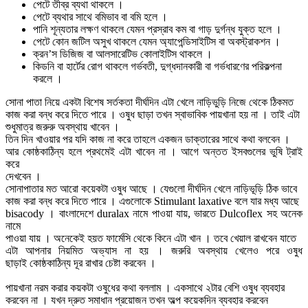
পেটে তীব্র ব্যথা থাকলে ।
পেটে ব্যথার সাথে বমিভাব বা বমি হলে ।
পানি শূন্যতার লক্ষণ থাকলে যেমন প্রস্রাব কম বা গাড় দুর্গন্ধ যুক্ত হলে ।
পেটে কোন জটিল অসুখ থাকলে যেমন অ্যাপেন্ডিসাইটিস বা অবস্ট্রাকশন ।
ক্রন’স ডিজিজ বা আলসারেটিভ কোলাইটিস থাকলে ।
কিডনি বা হার্টের রোগ থাকলে গর্ভবতী, দুগ্ধদানকারী বা গর্ভধারণের পরিকল্পনা
করলে ।
সোনা পাতা নিয়ে একটা বিশেষ সর্তকতা দীর্ঘদিন এটা খেলে নাড়িভুড়ি নিজে থেকে ঠিকমত
কাজ করা বন্ধ করে দিতে পারে । ওষুধ ছাড়া তখন স্বাভাবিক পায়খানা হয় না । তাই এটা
শুধুমাত্র জরুরু অবস্থায় খাবেন ।
তিন দিন খাওয়ার পর যদি কাজ না করে তাহলে একজন ডাক্তারের সাথে কথা বলবেন ।
আর
কোষ্ঠকাঠিন্য হলে প্রথমেই এটা খাবেন না । আগে অন্তত ইসবগুলের ভুষি ট্রাই
করে
দেখবেন ।
সোনাপাতার মত আরো কয়েকটা ওষুধ আছে । যেগুলো দীর্ঘদিন খেলে নাড়িভূড়ি ঠিক ভাবে
কাজ করা বন্ধ করে দিতে পারে । এগুলোকে Stimulant laxative বলে যার মধ্য আছে
bisacody । বাংলাদেশে duralax নামে পাওয়া যায়, ভারতে Dulcoflex সহ অনেক
নামে
পাওয়া যায় । অনেকেই হয়ত ফার্মেসি থেকে কিনে এটা খান । তবে খেয়াল রাখবেন যাতে
এটা আপনার নিয়মিত অভ্যাস না হয় ।
জরুরি অবস্থায় খেলেও পরে ওষুধ
ছাড়াই
কোষ্ঠকাঠিন্য দূর রাখার চেষ্টা করবেন ।
পায়খানা নরম করার কয়কটা ওষুধের কথা বললাম । একসাথে ২টার বেশি ওষুধ ব্যবহার
করবেন না । যখন দ্রুত সমাধান প্রয়োজন তখন অল্প কয়েকদিন ব্যবহার করবেন