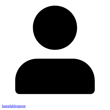
banglablogpost