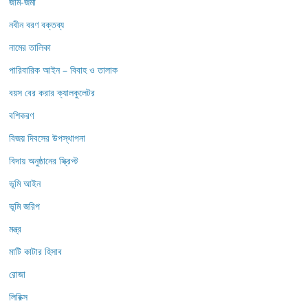
জমি-জমা
নবীন বরণ বক্তব্য
নামের তালিকা
পারিবারিক আইন – বিবাহ ও তালাক
বয়স বের করার ক্যালকুলেটর
বশিকরণ
বিজয় দিবসের উপস্থাপনা
বিদায় অনুষ্ঠানের স্ক্রিপ্ট
ভূমি আইন
ভূমি জরিপ
মন্ত্র
মাটি কাটার হিসাব
রোজা
লিরিক্স