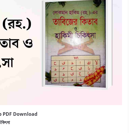
b PDF Download
িকিৎসা