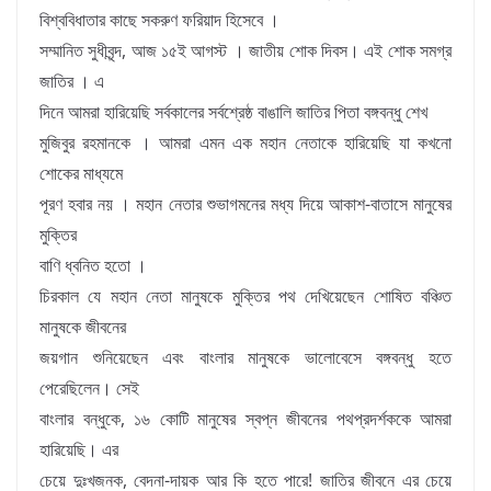
বিশ্ববিধাতার কাছে সকরুণ ফরিয়াদ হিসেবে ।
সম্মানিত সুধীবৃন্দ, আজ ১৫ই আগস্ট । জাতীয় শোক দিবস। এই শোক সমগ্র
জাতির । এ
দিনে আমরা হারিয়েছি সর্বকালের সর্বশ্রেষ্ঠ বাঙালি জাতির পিতা বঙ্গবন্ধু শেখ
মুজিবুর রহমানকে । আমরা এমন এক মহান নেতাকে হারিয়েছি যা কখনো
শোকের মাধ্যমে
পূরণ হবার নয় । মহান নেতার শুভাগমনের মধ্য দিয়ে আকাশ-বাতাসে মানুষের
মুক্তির
বাণি ধ্বনিত হতো ।
চিরকাল যে মহান নেতা মানুষকে মুক্তির পথ দেখিয়েছেন শোষিত বঞ্চিত
মানুষকে জীবনের
জয়গান শুনিয়েছেন এবং বাংলার মানুষকে ভালোবেসে বঙ্গবন্ধু হতে
পেরেছিলেন। সেই
বাংলার বন্ধুকে, ১৬ কোটি মানুষের স্বপ্ন জীবনের পথপ্রদর্শককে আমরা
হারিয়েছি। এর
চেয়ে দুঃখজনক, বেদনা-দায়ক আর কি হতে পারে! জাতির জীবনে এর চেয়ে