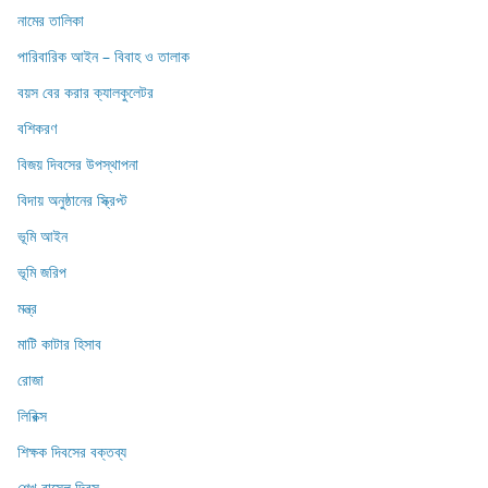
নামের তালিকা
পারিবারিক আইন – বিবাহ ও তালাক
বয়স বের করার ক্যালকুলেটর
বশিকরণ
বিজয় দিবসের উপস্থাপনা
বিদায় অনুষ্ঠানের স্ক্রিপ্ট
ভূমি আইন
ভূমি জরিপ
মন্ত্র
মাটি কাটার হিসাব
রোজা
লিরিক্স
শিক্ষক দিবসের বক্তব্য
শেখ রাসেল দিবস