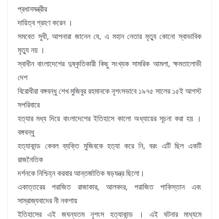
প্রধানমন্ত্রীর
দায়িত্ব গ্রহণ করেন ।
সমবেত সুধী, আপনারা জানেন যে, এ মহান নেতার মৃত্যু কোনো স্বাভাবিক
মৃত্যু নয় ।
স্বাধীন বাংলাদেশের দুষ্কৃতিকারী কিছু সংখ্যক সামরিক আমলা, ক্ষমতালোভী
দেশ
বিরোধীরা বঙ্গবন্ধু শেখ মুজিবুর রহমানকে নৃশংসভাবে ১৯৭৫ সালের ১৫ই আগস্ট
সপরিবারে
হত্যার মধ্য দিয়ে বাংলাদেশের ইতিহাসে কালো অধ্যায়ের সূচনা করা হয় ।
বঙ্গবন্ধু
হত্যাকান্ড কেবল ব্যক্তি মুজিবকে হত্যা করে নি, বরং এটি ছিল একটি
রাজনৈতিক
দর্শনকে নিশ্চিহ্ন করবার আন্তর্জাতিক ষড়যন্ত্র ছিলো।
একাত্তরের পরাজিত রাজাকার, আলবদর, পরাজিত পাকিস্তান এবং
সাম্রাজ্যবাদের নী নকশায়
ইতিহাসের এই জঘন্যতম নৃশংস হত্যাকান্ড । এই ঘটনার মাধ্যমে