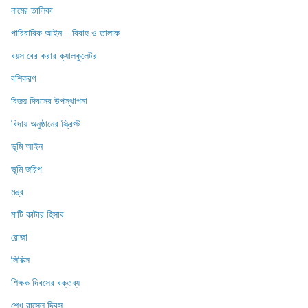
নামের তালিকা
পারিবারিক আইন – বিবাহ ও তালাক
বয়স বের করার ক্যালকুলেটর
বশিকরণ
বিজয় দিবসের উপস্থাপনা
বিদায় অনুষ্ঠানের স্ক্রিপ্ট
ভূমি আইন
ভূমি জরিপ
মন্ত্র
মাটি কাটার হিসাব
রোজা
লিরিক্স
শিক্ষক দিবসের বক্তব্য
শেখ রাসেল দিবস