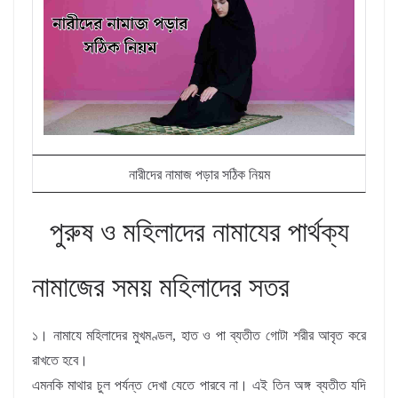
নারীদের নামাজ পড়ার সঠিক নিয়ম
পুরুষ ও মহিলাদের নামাযের পার্থক্য
নামাজের সময় মহিলাদের সতর
১। নামাযে মহিলাদের মুখমণ্ডল, হাত ও পা ব্যতীত গােটা শরীর আবৃত করে
রাখতে হবে।
এমনকি মাথার চুল পর্যন্ত দেখা যেতে পারবে না। এই তিন অঙ্গ ব্যতীত যদি